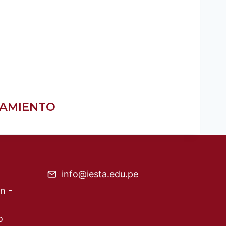
CIAMIENTO
info@iesta.edu.pe
n -
o