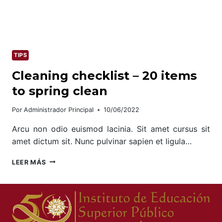
TIPS
Cleaning checklist – 20 items
to spring clean
Por
Administrador Principal
10/06/2022
Arcu non odio euismod lacinia. Sit amet cursus sit
amet dictum sit. Nunc pulvinar sapien et ligula…
CLEANING
LEER MÁS
CHECKLIST
–
20
ITEMS
TO
SPRING