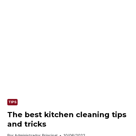
KITCHEN
STORAGE
&
CLEANING
PRODUCTS
TIPS
The best kitchen cleaning tips
and tricks
Por
Administrador Principal
10/06/2022