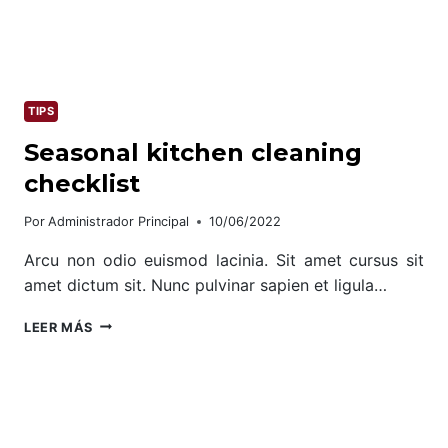
TIPS
Seasonal kitchen cleaning
checklist
Por
Administrador Principal
10/06/2022
Arcu non odio euismod lacinia. Sit amet cursus sit
amet dictum sit. Nunc pulvinar sapien et ligula…
SEASONAL
LEER MÁS
KITCHEN
CLEANING
CHECKLIST