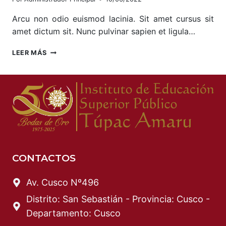
Arcu non odio euismod lacinia. Sit amet cursus sit
amet dictum sit. Nunc pulvinar sapien et ligula…
THE
LEER MÁS
BEST
KITCHEN
CLEANING
TIPS
AND
TRICKS
CONTACTOS
Av. Cusco Nº496
Distrito: San Sebastián - Provincia: Cusco -
Departamento: Cusco